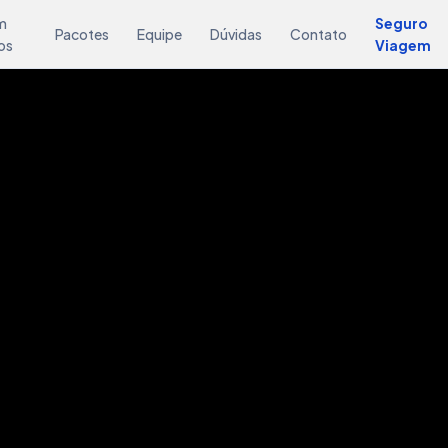
m
Seguro
Pacotes
Equipe
Dúvidas
Contato
os
Viagem