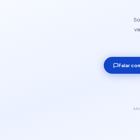
So
va
Falar co
AN