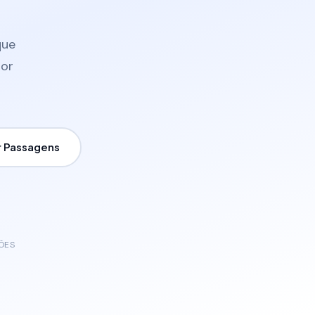
que
tor
 Passagens
ÕES