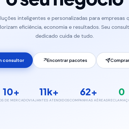
luções inteligentes e personalizadas para empresas 
lorizam eficiência, economia e resultados. Seu consul
dedicado cuida de tudo.
m consultor
Encontrar pacotes
Comprar
10+
11k+
62+
0
OS DE MERCADO
VIAJANTES ATENDIDOS
COMPANHIAS AÉREAS
RECLAMAÇ