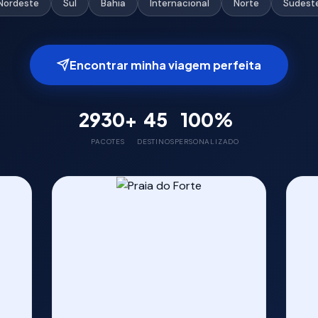
Nordeste
Sul
Bahia
Internacional
Norte
Sudest
Encontrar minha viagem perfeita
2930+
45
100%
PACOTES
DESTINOS
PERSONALIZADO