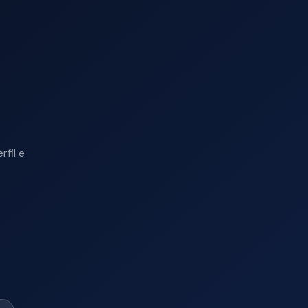
a
fil e